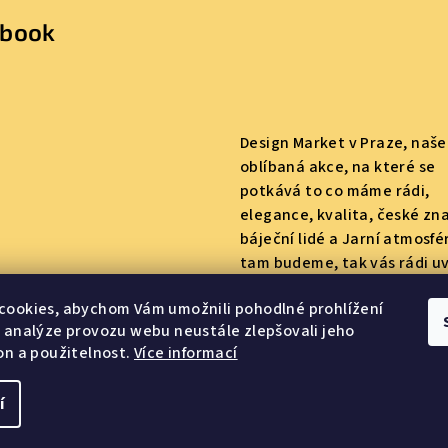
ebook
Design Market v Praze, naše
oblíbaná akce, na které se
potkává to co máme rádi,
elegance, kvalita, české zn
báječní lidé a Jarní atmosfé
tam budeme, tak vás rádi u
Budeme tam mít naše produ
cookies, abychom Vám umožnili pohodlné prohlížení
taky připravenou soutěž :)
 analýze provozu webu neustále zlepšovali jeho
on a použitelnost.
Více informací
í
Copyright 2026
Yu