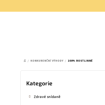
Přejít
na
obsah
/
KONKURENČNÍ VÝHODY
/
100% ROSTLINNÉ
DOMŮ
P
o
Kategorie
Přeskočit
kategorie
s
Zdravé snídaně
t