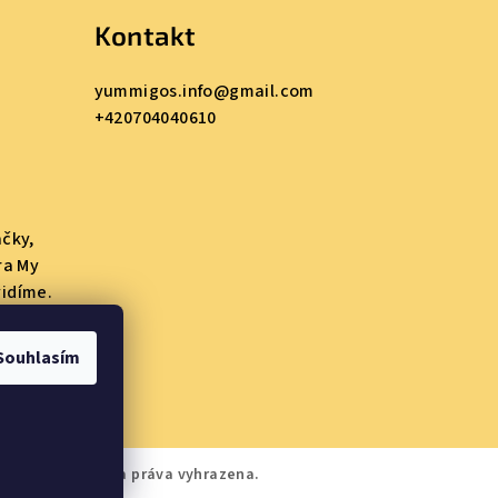
Kontakt
yummigos.info
@
gmail.com
+420704040610
ačky,
ra My
vidíme.
kty a
Souhlasím
mmigos
. Všechna práva vyhrazena.