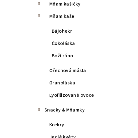
Mňam kašičky
r
a
Mňam kaše
n
Bájohekr
n
Čokoláska
í
Boží ráno
p
Ořechová másla
a
Granoláska
n
Lyofilizované ovoce
e
l
Snacky & Mňamky
Krekry
Jedlé květy