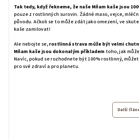
Tak tedy, když řekneme, že naše Mňam kaše jsou 100
pouze z rostlinných surovin. Žádné maso, vejce, mléčn
původu. Ačkoli se to může zdát jako omezení, ve skuteč
kaše zamilovat!
Ale nebojte se,
rostlinná strava může být velmi chut
Mňam kaše jsou dokonalým příkladem
toho, jak můž
Navíc, pokud se rozhodnete být 100% rostlinný, můžete s
pro své zdraví a pro planetu.
Další člán