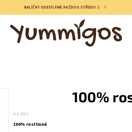
BALÍČKY ODESÍLÁME KAŽDOU STŘEDU :)
100% ros
6.4.2023
100% rostlinné