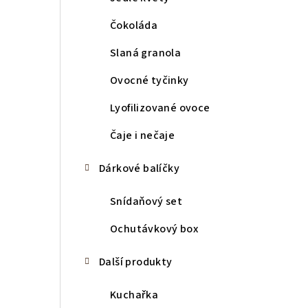
Čokoláda
Slaná granola
Ovocné tyčinky
Lyofilizované ovoce
Čaje i nečaje
Dárkové balíčky
Snídaňový set
Ochutávkový box
Další produkty
Kuchařka