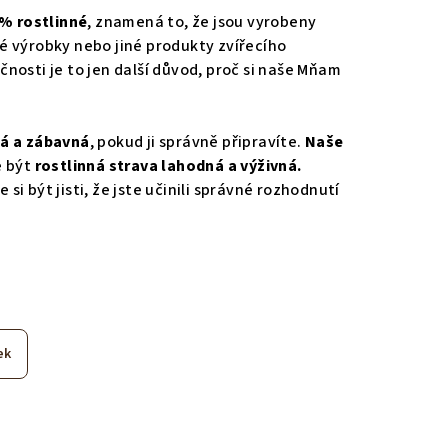
% rostlinné
, znamená to, že jsou vyrobeny
é výrobky nebo jiné produkty zvířecího
nosti je to jen další důvod, proč si naše Mňam
ná a zábavná
, pokud ji správně připravíte.
Naše
e být
rostlinná strava lahodná a výživná.
i být jisti, že jste učinili správné rozhodnutí
ek