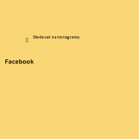
p
i
s
u
Sledovat na Instagramu
Facebook