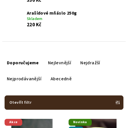
330 Kč
Arašídové mňáslo 250g
Skladem
220 Kč
Ř
a
Doporučujeme
Nejlevnější
Nejdražší
z
e
Nejprodávanější
Abecedně
n
í
p
Otevřít filtr
r
V
o
Akce
Novinka
ý
d