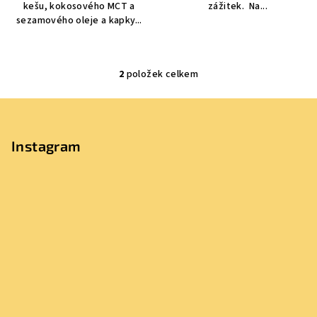
kešu, kokosového MCT a
zážitek. Na...
sezamového oleje a kapky...
2
položek celkem
O
v
Z
l
á
á
p
Instagram
d
a
a
c
t
í
í
p
r
v
k
y
v
ý