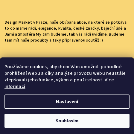
Design Market v Praze, naše oblíbaná akce, na které se potkává
to co máme rádi, elegance, kvalita, české značky, báječní lidé a
Jarní atmosféra My tam budeme, tak vás rádi uvidíme. Budeme
tam mít naše produkty a taky připravenou soutěž :)
Kontakt
Používáme cookies, abychom Vám umožnili pohodlné
prohlížení webu a díky analýze provozu webu neustále
yummigos.info
@
gmail.com
zlepšovali jeho funkce, výkon a použitelnost.
Více
+420704040610
informací
Nastavení
Copyright 2026
Yummigos
. Všechna práva vyhrazena.
Souhlasím
Vytvořil Shoptet