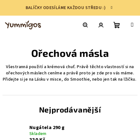
Přejít
BALÍČKY ODESÍLÁME KAŽDOU STŘEDU :)
na
obsah
Nákupní
Hledat
Přihlášení
Ořechová másla
košík
Všestranná použití a krémová chuť. Právě těchto vlastností si na
ořechových máslech ceníme a právě proto je zde pro vás máme.
Přidejte si je na Lásku v misce, do Smoothie, nebo jen tak na lžičku.
Nejprodávanější
Nugátela 290 g
Skladem