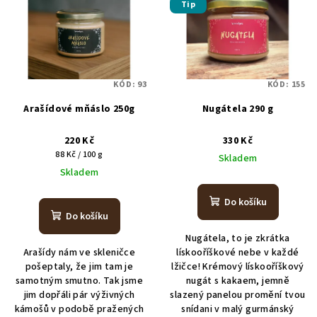
Tip
p
u
i
k
s
t
p
ů
KÓD:
93
KÓD:
155
r
Arašídové mňáslo 250g
Nugátela 290 g
o
d
220 Kč
330 Kč
u
Měrná
88 Kč / 100 g
Skladem
cena:
k
Skladem
t
Do košíku
ů
Do košíku
Nugátela, to je zkrátka
Arašídy nám ve skleničce
lískooříškové nebe v každé
pošeptaly, že jim tam je
lžičce! Krémový lískooříškový
samotným smutno. Tak jsme
nugát s kakaem, jemně
jim dopřáli pár výživných
slazený panelou promění tvou
kámošů v podobě pražených
snídani v malý gurmánský