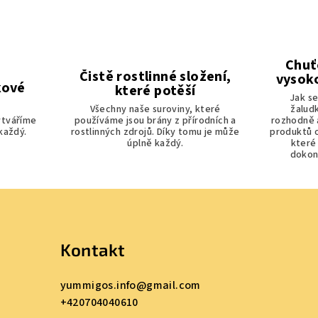
Chuť
Čistě rostlinné složení,
vysok
kové
které potěší
Jak se
Všechny naše suroviny, které
žalud
ytváříme
používáme jsou brány z přírodních a
rozhodně a
 každý.
rostlinných zdrojů. Díky tomu je může
produktů ot
úplně každý.
které
dokon
Kontakt
yummigos.info
@
gmail.com
+420704040610