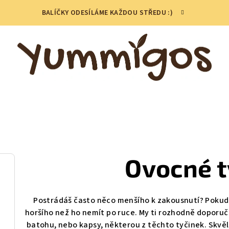
BALÍČKY ODESÍLÁME KAŽDOU STŘEDU :)
Ovocné t
Postrádáš často něco menšího k zakousnutí? Pokud mi
horšího než ho nemít po ruce. My ti rozhodně doporuč
batohu, nebo kapsy, některou z těchto tyčinek. Skvěl