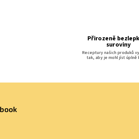
Přirozeně bezlep
suroviny
Receptury našich produků v
tak, aby je mohl jíst úplně
ebook