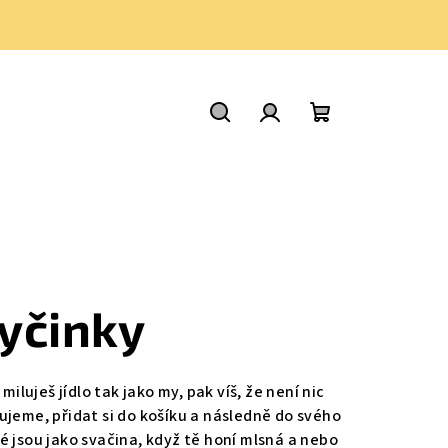
Hledat
Přihlášení
Nákupní
košík
yčinky
luješ jídlo tak jako my, pak víš, že není nic
ujeme, přidat si do košíku a následně do svého
é jsou jako svačina, když tě honí mlsná a nebo