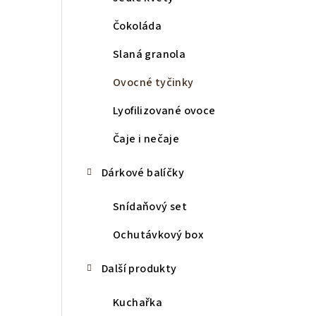
Čokoláda
Slaná granola
Ovocné tyčinky
Lyofilizované ovoce
Čaje i nečaje
Dárkové balíčky
Snídaňový set
Ochutávkový box
Další produkty
Kuchařka