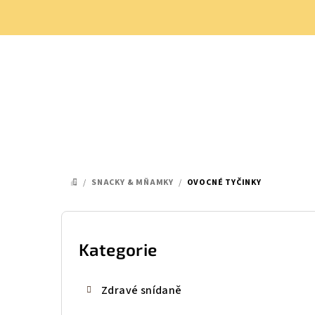
Přejít
na
obsah
/
SNACKY & MŇAMKY
/
OVOCNÉ TYČINKY
DOMŮ
P
o
Kategorie
Přeskočit
kategorie
s
Zdravé snídaně
t