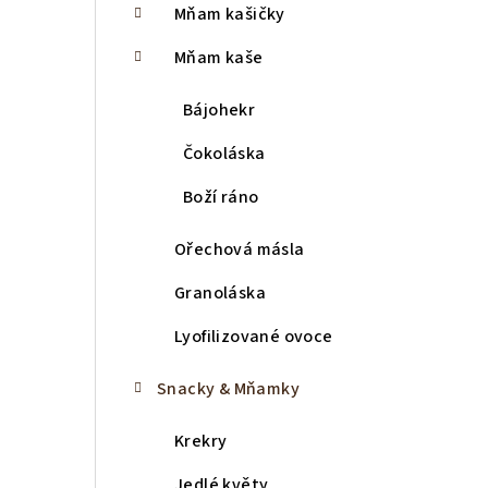
Mňam kašičky
r
a
Mňam kaše
n
Bájohekr
n
Čokoláska
í
Boží ráno
p
Ořechová másla
a
Granoláska
n
Lyofilizované ovoce
e
l
Snacky & Mňamky
Krekry
Jedlé květy