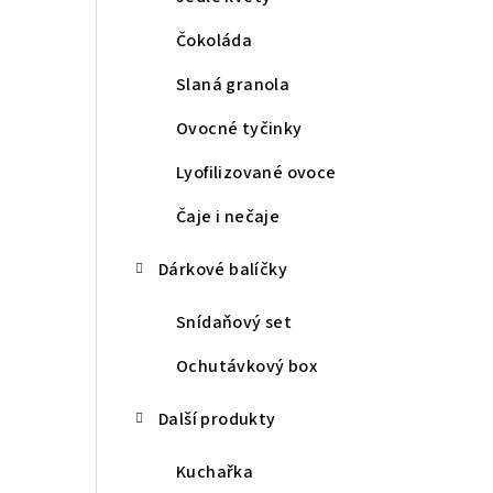
Čokoláda
Slaná granola
Ovocné tyčinky
Lyofilizované ovoce
Čaje i nečaje
Dárkové balíčky
Snídaňový set
Ochutávkový box
Další produkty
Kuchařka