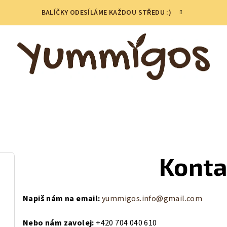
BALÍČKY ODESÍLÁME KAŽDOU STŘEDU :)
Konta
Napiš nám na email:
yummigos.info@gmail.com
Nebo nám zavolej:
+420 704 040 610