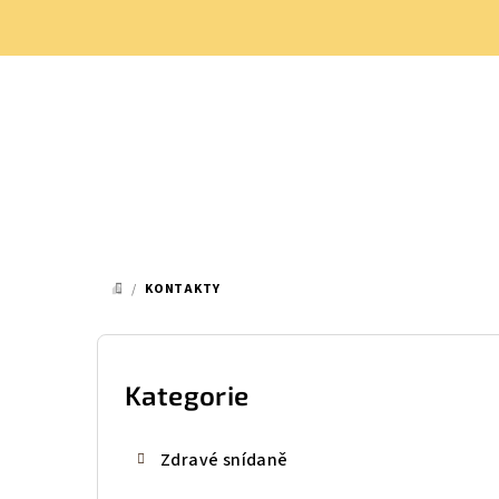
Přejít
na
obsah
/
KONTAKTY
DOMŮ
P
o
Kategorie
Přeskočit
kategorie
s
Zdravé snídaně
t