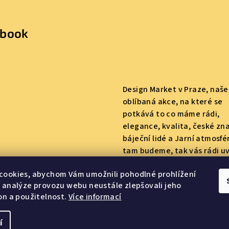
ebook
Design Market v Praze, naše
oblíbaná akce, na které se
potkává to co máme rádi,
elegance, kvalita, české zn
báječní lidé a Jarní atmosfé
tam budeme, tak vás rádi u
Budeme tam mít naše produ
cookies, abychom Vám umožnili pohodlné prohlížení
taky připravenou soutěž :)
 analýze provozu webu neustále zlepšovali jeho
on a použitelnost.
Více informací
í