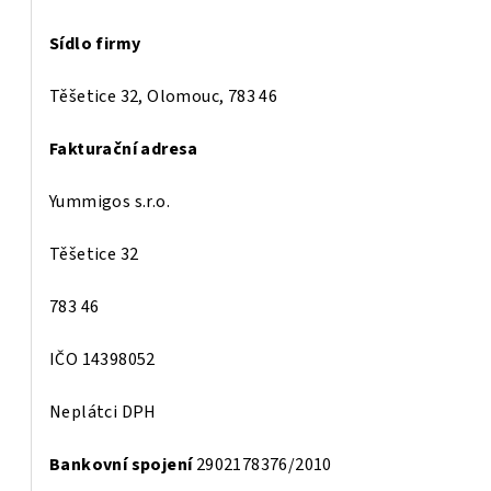
Sídlo firmy
Těšetice 32, Olomouc, 783 46
Fakturační adresa
Yummigos s.r.o.
Těšetice 32
783 46
IČO
14398052
Neplátci DPH
Bankovní spojení
2902178376/2010