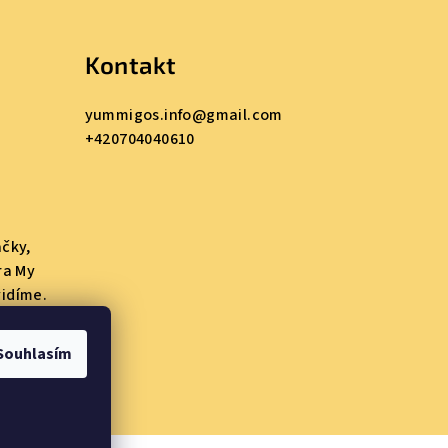
Kontakt
yummigos.info
@
gmail.com
+420704040610
ačky,
ra My
vidíme.
kty a
Souhlasím