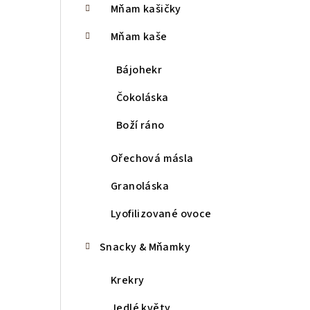
Mňam kašičky
r
a
Mňam kaše
n
Bájohekr
n
Čokoláska
í
Boží ráno
p
Ořechová másla
a
Granoláska
n
Lyofilizované ovoce
e
l
Snacky & Mňamky
Krekry
Jedlé květy