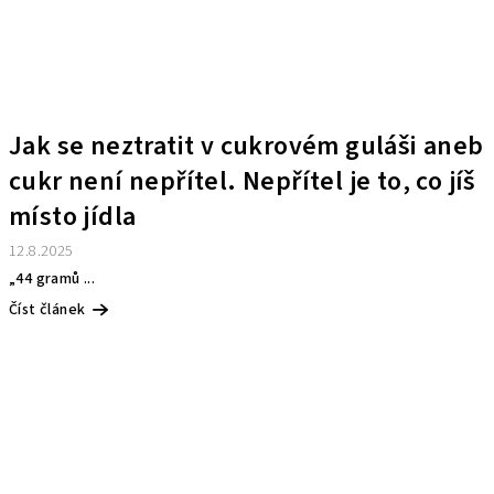
Jak se neztratit v cukrovém guláši aneb
cukr není nepřítel. Nepřítel je to, co jíš
místo jídla
12.8.2025
„44 gramů ...
Číst článek