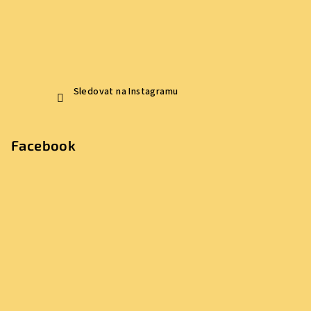
s
u
Sledovat na Instagramu
Facebook