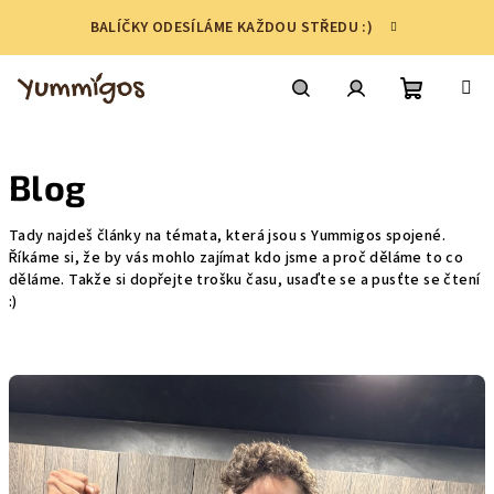
Přejít
BALÍČKY ODESÍLÁME KAŽDOU STŘEDU :)
na
obsah
Nákupní
Hledat
Přihlášení
Blog
košík
Tady najdeš články na témata, která jsou s Yummigos spojené.
Říkáme si, že by vás mohlo zajímat kdo jsme a proč děláme to co
děláme. Takže si dopřejte trošku času, usaďte se a pusťte se čtení
:)
V
ý
p
i
s