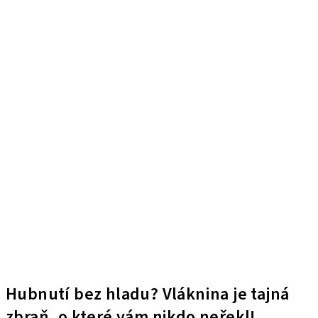
Hubnutí bez hladu? Vláknina je tajná
zbraň, o které vám nikdo neřekl!