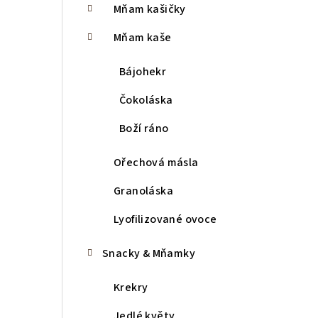
Mňam kašičky
r
a
Mňam kaše
n
Bájohekr
n
Čokoláska
í
Boží ráno
p
Ořechová másla
a
Granoláska
n
Lyofilizované ovoce
e
l
Snacky & Mňamky
Krekry
Jedlé květy