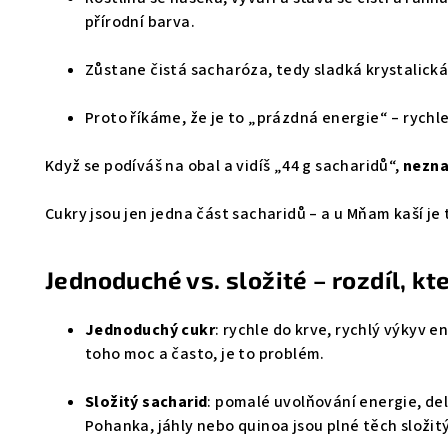
přírodní barva.
Zůstane čistá sacharóza, tedy sladká krystalick
Proto říkáme, že je to „prázdná energie“ – rychle
Když se podíváš na obal a vidíš „44 g sacharidů“,
nezna
Cukry jsou jen jedna část sacharidů – a u Mňam kaší je
Jednoduché vs. složité – rozdíl, k
Jednoduchý cukr
: rychle do krve, rychlý výkyv e
toho moc a často, je to problém.
Složitý sacharid
: pomalé uvolňování energie, del
Pohanka, jáhly nebo quinoa jsou plné těch složit