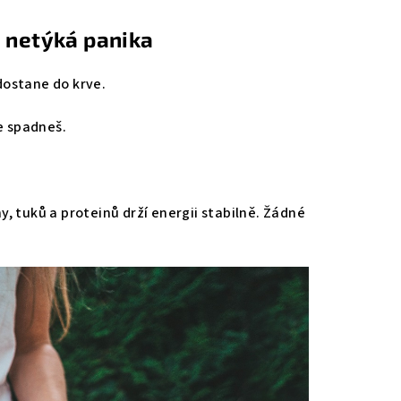
ě netýká panika
 dostane do krve.
le spadneš.
, tuků a proteinů drží energii stabilně. Žádné