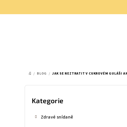
Přejít
na
obsah
/
BLOG
/
JAK SE NEZTRATIT V CUKROVÉM GULÁŠI ANE
DOMŮ
P
o
Kategorie
Přeskočit
kategorie
s
Zdravé snídaně
t