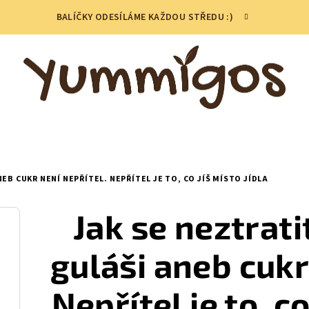
BALÍČKY ODESÍLÁME KAŽDOU STŘEDU :)
B CUKR NENÍ NEPŘÍTEL. NEPŘÍTEL JE TO, CO JÍŠ MÍSTO JÍDLA
Jak se neztrat
guláši aneb cukr
Nepřítel je to, co