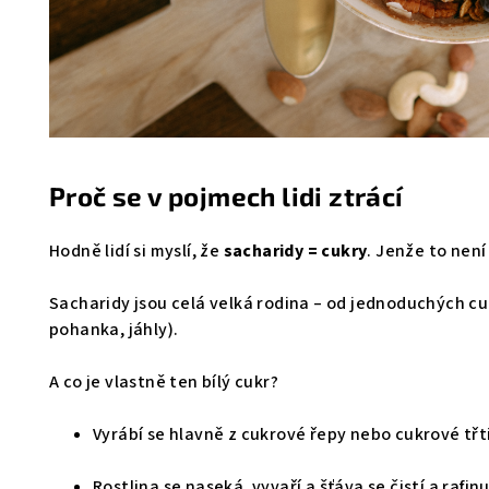
Proč se v pojmech lidi ztrácí
Hodně lidí si myslí, že
sacharidy = cukry
. Jenže to není
Sacharidy jsou celá velká rodina – od jednoduchých cukr
pohanka, jáhly).
A co je vlastně ten bílý cukr?
Vyrábí se hlavně z cukrové řepy nebo cukrové třt
Rostlina se naseká, vyvaří a šťáva se čistí a rafi