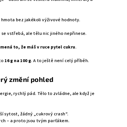
á hmota bez jakékoli výživové hodnoty.
 se vstřebá, ale tělu nic jiného nepřinese.
mená to, že máš v ruce pytel cukru
.
 to
16 g na 100 g
. A to ještě není celý příběh.
terý změní pohled
nergie, rychlý pád. Tělo to zvládne, ale když je
ší sytost, žádný „cukrový crash“.
ých – a proto jsou tvým parťákem.