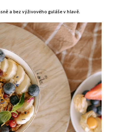
sně a bez výživového guláše v hlavě.