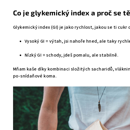
Co je glykemický index a proč se t
Glykemický index (GI) je jako rychlost, jakou se ti cukr
Vysoký GI = výtah, jsi nahoře hned, ale taky rych
Nízký GI = schody, jdeš pomalu, ale stabilně.
Mňam kaše díky kombinaci složitých sacharidů, vlákniny
po-snídaňové koma.