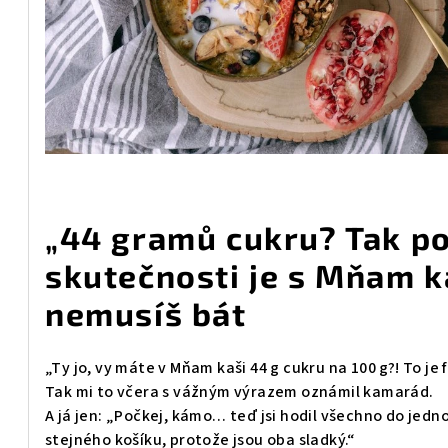
„44 gramů cukru? Tak po
skutečnosti je s Mňam k
nemusíš bát
„Ty jo, vy máte v Mňam kaši 44 g cukru na 100 g?! To je
Tak mi to včera s vážným výrazem oznámil kamarád.
A já jen: „Počkej, kámo… teď jsi hodil všechno do jedno
stejného košíku, protože jsou oba sladký.“