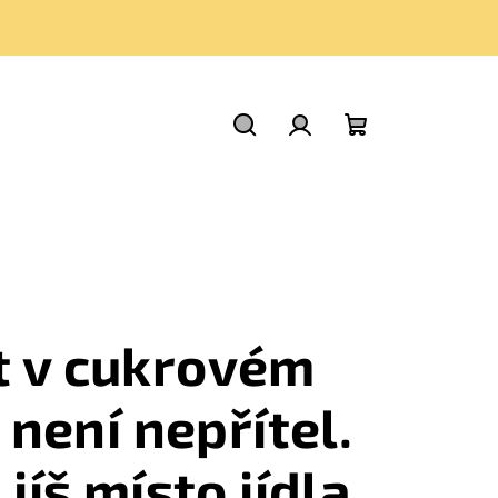
Hledat
Přihlášení
Nákupní
košík
it v cukrovém
 není nepřítel.
 jíš místo jídla