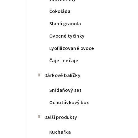
Čokoláda
Slaná granola
Ovocné tyčinky
Lyofilizované ovoce
Čaje i nečaje
Dárkové balíčky
Snídaňový set
Ochutávkový box
Další produkty
Kuchařka