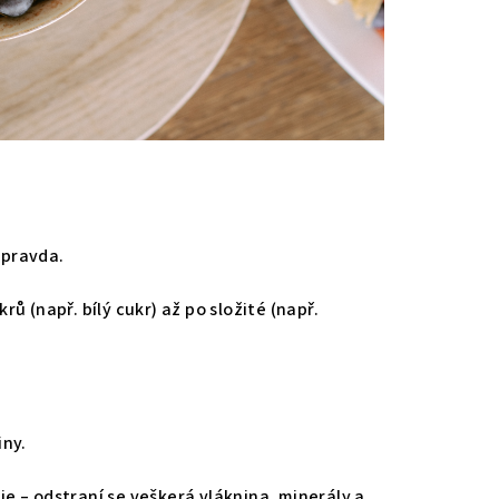
 pravda.
ů (např. bílý cukr) až po složité (např.
iny.
nuje – odstraní se veškerá vláknina, minerály a