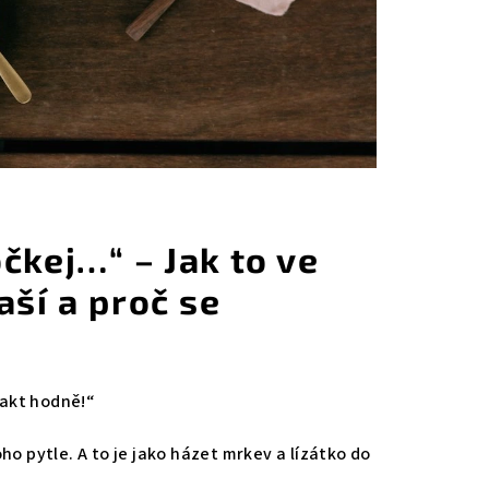
čkej…“ – Jak to ve
aší a proč se
 fakt hodně!“
ho pytle. A to je jako házet mrkev a lízátko do