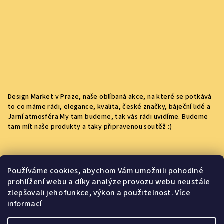
Design Market v Praze, naše oblíbaná akce, na které se potkává
to co máme rádi, elegance, kvalita, české značky, báječní lidé a
Jarní atmosféra My tam budeme, tak vás rádi uvidíme. Budeme
tam mít naše produkty a taky připravenou soutěž :)
Kontakt
Používáme cookies, abychom Vám umožnili pohodlné
prohlížení webu a díky analýze provozu webu neustále
yummigos.info
@
gmail.com
zlepšovali jeho funkce, výkon a použitelnost.
Více
+420704040610
informací