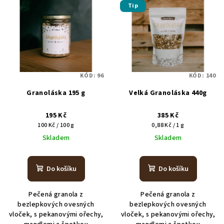
Tip
KÓD:
96
KÓD:
140
Granoláska 195 g
Velká Granoláska 440g
195 Kč
385 Kč
Měrná
Měrná
100 Kč / 100 g
0,88 Kč / 1 g
cena:
cena:
Skladem
Skladem
Do košíku
Do košíku
Pečená granola z
Pečená granola z
bezlepkových ovesných
bezlepkových ovesných
vloček, s pekanovými ořechy,
vloček, s pekanovými ořechy,