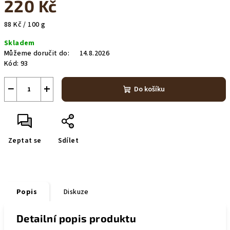
220 Kč
Měrná
88 Kč / 100 g
cena:
Skladem
Můžeme doručit do:
14.8.2026
Kód:
93
−
+
Do košíku
Zeptat se
Sdílet
Popis
Diskuze
Detailní popis produktu