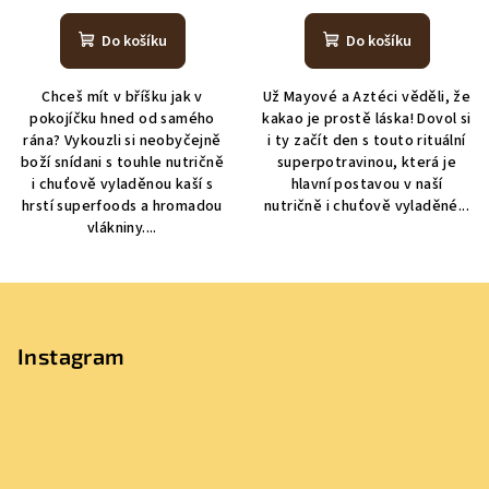
Do košíku
Do košíku
Chceš mít v bříšku jak v
Už Mayové a Aztéci věděli, že
pokojíčku hned od samého
kakao je prostě láska! Dovol si
rána? Vykouzli si neobyčejně
i ty začít den s touto rituální
boží snídani s touhle nutričně
superpotravinou, která je
i chuťově vyladěnou kaší s
hlavní postavou v naší
hrstí superfoods a hromadou
nutričně i chuťově vyladěné...
vlákniny....
Z
á
p
Instagram
a
t
í