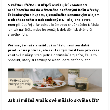
S každou lžičkou si užiješ osvěžující kombinaci
arašídového másla oživeného praženými kešu ořechy,
čekankovým sirupem, zjemněného sezamovým olejem
a obohaceného o nabombený MCT olej pro extra
energii
. Dopřej si lahodnou krémovou chuť našeho Mňásla
jen tak na lžičku nebo ho použij k doladění sladkého či
slaného jídla.
Věříme, že naše arašídové mňáslo není jen další
produkt na poličce, ale skutečným zážitkem pro vaše
chuťové buňky
. Stačí jediné ochutnání a zjistíte, že je to
produkt, který si zamilujete a nebudete chtít opustit.
Jak si můžeš Arašídové mňáslo skvěle užít?