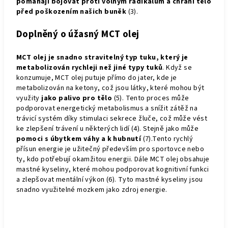
pomáhají bojovat proti volným radikálům a chrání tělo
před poškozením našich buněk
(3).
Doplněný o úžasný MCT olej
MCT olej je snadno stravitelný typ tuku, který je
metabolizován rychleji než jiné typy tuků
. Když se
konzumuje, MCT olej putuje přímo do jater, kde je
metabolizován na ketony, což jsou látky, které mohou být
využity
jako palivo pro tělo
(5). Tento proces může
podporovat energetický metabolismus a snížit zátěž na
trávicí systém díky stimulaci sekrece žluče, což může vést
ke zlepšení trávení u některých lidí (4). Stejně jako může
pomoci s úbytkem váhy a k hubnutí
(7).Tento rychlý
přísun energie je užitečný především pro sportovce nebo
ty, kdo potřebují okamžitou energii.
Dále
MCT olej obsahuje
mastné kyseliny, které mohou podporovat kognitivní funkci
a zlepšovat mentální výkon (6). Tyto mastné kyseliny jsou
snadno využitelné mozkem jako zdroj energie.