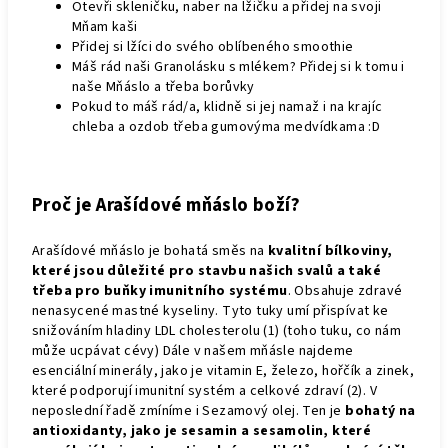
Otevři skleničku, naber na lžičku a přidej na svoji
Mňam kaši
Přidej si lžíci do svého oblíbeného smoothie
Máš rád naši Granolásku s mlékem? Přidej si k tomu i
naše Mňáslo a třeba borůvky
Pokud to máš rád/a, klidně si jej namaž i na krajíc
chleba a ozdob třeba gumovýma medvídkama :D
Proč je Arašídové mňáslo boží?
Arašídové mňáslo je bohatá směs na
kvalitní bílkoviny,
které jsou důležité pro stavbu našich svalů a také
třeba pro buňky imunitního systému
. Obsahuje zdravé
nenasycené mastné kyseliny. Tyto tuky umí přispívat ke
snižováním hladiny LDL cholesterolu (1) (toho tuku, co nám
může ucpávat cévy) Dále v našem mňásle najdeme
esenciální minerály,
jako je vitamin E, železo, hořčík a zinek,
které podporují imunitní systém a celkové zdraví (2). V
neposlední řadě zmíníme i Sezamový olej. Ten je
bohatý na
antioxidanty, jako je sesamin a sesamolin, které