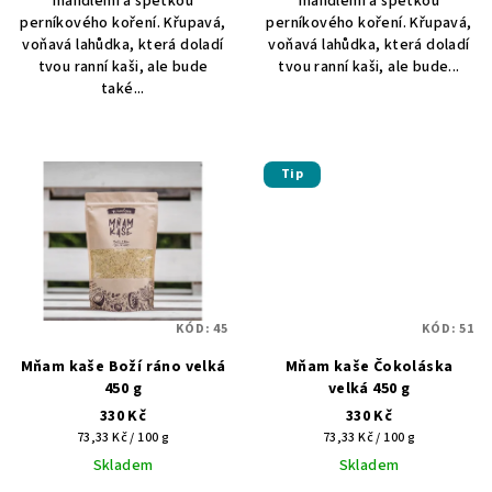
mandlemi a špetkou
mandlemi a špetkou
perníkového koření. Křupavá,
perníkového koření. Křupavá,
voňavá lahůdka, která doladí
voňavá lahůdka, která doladí
tvou ranní kaši, ale bude
tvou ranní kaši, ale bude...
také...
Tip
KÓD:
45
KÓD:
51
Mňam kaše Boží ráno velká
Mňam kaše Čokoláska
450 g
velká 450 g
330 Kč
330 Kč
Měrná
Měrná
73,33 Kč / 100 g
73,33 Kč / 100 g
cena:
cena:
Skladem
Skladem