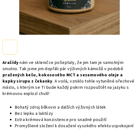
Arašídy
nám ve skleničce pošeptaly, že jim tam je samotným
smutno. Tak jsme jim dopřáli pár výživných kámošů v podobě
pražených kešu, kokosového MCT a sezamového oleje a
kapky sirupu z čekanky
. A voilá, vzniklo tohle vytuněné ořechové
máslo, s kterým se Ti bude každý pokrm rozpouštět na jazyku s
krémovou explozí chutí!
Bohatý zdroj bílkovin a dalších výživných látek
Bez lepku a laktózy
Extra krémová konzistence pro snadné použití
Promyšlené složení k dosažení vysokého efektu uspokojení