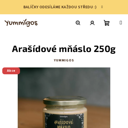
Přejít
BALÍČKY ODESÍLÁME KAŽDOU STŘEDU :)
na
obsah
Nákupní
Hledat
Přihlášení
Arašídové mňáslo 250g
košík
YUMMIGOS
Akce