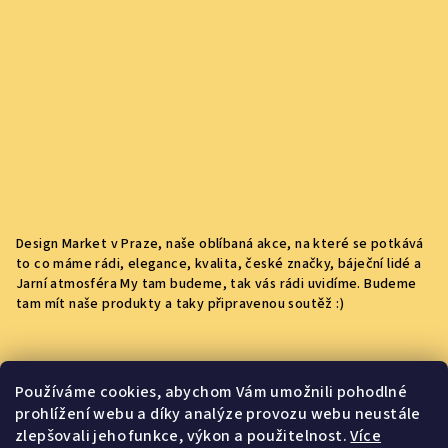
Design Market v Praze, naše oblíbaná akce, na které se potkává
to co máme rádi, elegance, kvalita, české značky, báječní lidé a
Jarní atmosféra My tam budeme, tak vás rádi uvidíme. Budeme
tam mít naše produkty a taky připravenou soutěž :)
Kontakt
Používáme cookies, abychom Vám umožnili pohodlné
prohlížení webu a díky analýze provozu webu neustále
yummigos.info
@
gmail.com
zlepšovali jeho funkce, výkon a použitelnost.
Více
+420704040610