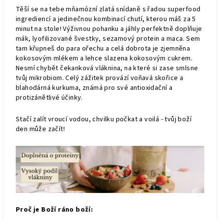
Těší se na tebe mňamózní zlatá snídaně s řadou superfood
ingrediencí a jedinečnou kombinací chutí, kterou máš za 5
minut na stole! Výživnou pohanku a jáhly perfektně doplňuje
mák, lyofilizované švestky, sezamový protein a maca. Sem
tam křupneš do para ořechu a celá dobrota je zjemněna
kokosovým mlékem a lehce slazena kokosovým cukrem.
Nesmí chybět čekanková vláknina, na které si zase smlsne
tvůj mikrobiom. Celý zážitek provází voňavá skořice a
blahodárná kurkuma, známá pro své antioxidační a
protizánětlivé účinky.
Stačí zalít vroucí vodou, chvilku počkat a voilá - tvůj boží
den může začít!
Proč je Boží ráno boží: