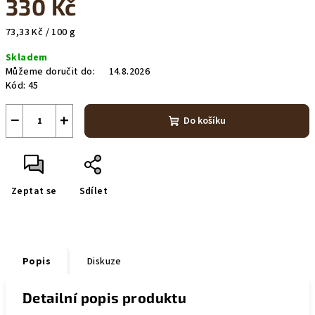
330 Kč
Měrná
73,33 Kč / 100 g
cena:
Skladem
Můžeme doručit do:
14.8.2026
Kód:
45
−
+
Do košíku
Zeptat se
Sdílet
Popis
Diskuze
Detailní popis produktu