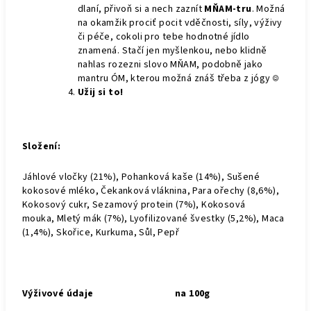
dlaní, přivoň si a nech zaznít
MŇAM-tru
. Možná
na okamžik prociť pocit vděčnosti, síly, výživy
či péče, cokoli pro tebe hodnotné jídlo
znamená. Stačí jen myšlenkou, nebo klidně
nahlas rozezni slovo MŇAM, podobně jako
mantru ÓM, kterou možná znáš třeba z jógy
☺
Užij si to!
Složení:
Jáhlové vločky (21%), Pohanková kaše (14%), Sušené
kokosové mléko, Čekanková vláknina, Para ořechy (8,6%),
Kokosový cukr, Sezamový protein (7%), Kokosová
mouka,
Mletý mák (7%), Lyofilizované švestky (5,2%), Maca
(1,4%), Skořice, Kurkuma, Sůl, Pepř
Výživové údaje
na 100g