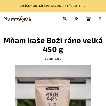
Přejít
BALÍČKY ODESÍLÁME KAŽDOU STŘEDU :)
na
obsah
Nákupní
Hledat
Přihlášení
Mňam kaše Boží ráno velká
košík
450 g
YUMMIGOS