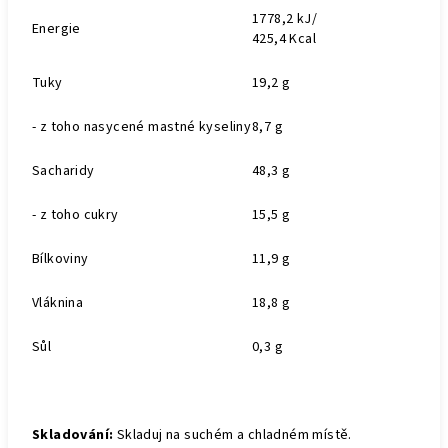
1778,2 kJ/
Energie
425,4 Kcal
Tuky
19,2 g
- z toho nasycené mastné kyseliny
8,7 g
Sacharidy
48,3 g
- z toho cukry
15,5 g
Bílkoviny
11,9 g
Vláknina
18,8 g
Sůl
0,3 g
Skladování
:
Skladuj na suchém a chladném místě.