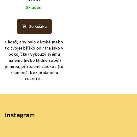
Skladem
Do košíku
Chceš, aby bylo dětské (nebo
to tvoje) bříško od rána jako v
pokojíčku? Vykouzli svému
malému (nebo klidně sobě!)
jemnou, přirozeně sladkou (to
znamená, bez přidaného
cukru) a...
Z
á
p
Instagram
a
t