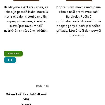
Už Mayové a Aztéci věděli, že
Dopřej si výjimečně nadupané
kakao je prostě láska! Dovol si
ráno s naší prémiovou kaší
i ty začít den s touto rituální
Bájohekr. Pečlivě
superpotravinou, která je
optimalizované složení doplní
hlavní postavou v naší
adaptogeny a další jedinečné
nutričně i chuťově vyladěné...
přísady, které tvůj den povýší
na novou...
Novinka
Tip
KÓD:
158
Mňam kašička Jahůdková
víla
310 Kč