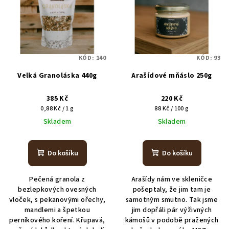
KÓD:
140
KÓD:
93
Velká Granoláska 440g
Arašídové mňáslo 250g
385 Kč
220 Kč
Měrná
Měrná
0,88 Kč / 1 g
88 Kč / 100 g
cena:
cena:
Skladem
Skladem
Do košíku
Do košíku
Pečená granola z
Arašídy nám ve skleničce
bezlepkových ovesných
pošeptaly, že jim tam je
vloček, s pekanovými ořechy,
samotným smutno. Tak jsme
mandlemi a špetkou
jim dopřáli pár výživných
perníkového koření. Křupavá,
kámošů v podobě pražených