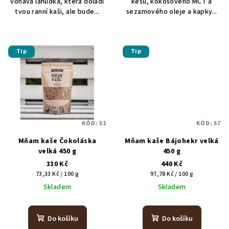
voňavá lahůdka, která doladí
kešu, kokosového MCT a
tvou ranní kaši, ale bude...
sezamového oleje a kapky...
Tip
Tip
KÓD:
51
KÓD:
57
Mňam kaše Čokoláska
Mňam kaše Bájohekr velká
velká 450 g
450 g
330 Kč
440 Kč
Měrná
Měrná
73,33 Kč / 100 g
97,78 Kč / 100 g
cena:
cena:
Skladem
Skladem
Do košíku
Do košíku