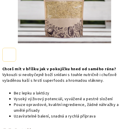
Chceš mít v bříšku jak v pokojíčku hned od samého rána?
Vykouzli si neobyčejně boží snídani s touhle nutričně i chuťově
vyladěnou kaší s hrstí superfoods a hromadou vlákniny.
Bez lepku a laktózy
Vysoký výživový potenciál, vyvážené a pestré složení
Pouze opravdové, kvalitní ingredience, žádné náhražky a
umělé přísady
Uzavíratelné balení, snadná a rychlá příprava