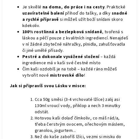
Je skvělé
na doma, do práce i na cesty
. Praktické
uzavíratelné balení
přihoď do tašky, a díky
snadné
a rychlé přípravě
si můžeš užít boží snídani skoro
kdekoliv.
100% rostlinná a bezlepková snídaně
, tvořená s
láskou a péčí pouze z kvalitních ingrediencí. Nenajdeš
v ní žádné zbytečné náhražky, plnidla, zahušťovadla
či jiné umělé přísady.
Pestré a dokonale vyvážené složení
– každá
ingredience má v kaši své čestné místo
Čím kaši ozdobíš je na tobě – každé ráno můžeš
vytvořit nové
mistrovské dílo
!
Jak si připravíš svou Lásku v misce:
Cca 50g směsi (3-4 vrchovaté lžíce) zalij asi
130ml vroucí vody, přiklop a nech 3 minutky
odstát.
Hotovou kaši dolaď čímkoliv, co máš rád/a,
třeba čerstvým ovocem, ořechovým máslem,
granolou, jogurtem...
Než do kaše zaboříš lžíci, vezmi si misku do