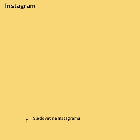
p
Instagram
a
t
í
Sledovat na Instagramu