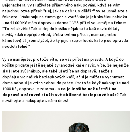
Bájohackera. Vy si užíváte příjemného nakupování, když se vám
najednou ozve přítel: "Hej, jak se daří? Co děláš?" Vy se usmějete a
řeknete: "Nakupuju na Yummigos a využívám jejich skvělou nabídku
- nad 1000 Kč mám dopravu zdarma!" Váš přítel se usměje a řekne:
"To zní skvěle! Tak si dej do košíku nějakou tu kaši navíc (Nikdy
nevíš, zdali nepřijde vhod, třeba tvému příteli, mamce, nebo
kámošovi) Já jsem slyšel, že ty jejich superfoods kaše jsou opravdu
neodolatelné."
Vy se usmějete, protože víte, že váš přítel má pravdu. A když do
košíku přidáte ještě nějaké ty lahodné kaše navíc, víte, že nejen že
si užijete svůj nákup, ale také ušetříte na dopravě. Takže si
dopřejte víc našich bezlepkových kaší, ať si je můžete vychutnat
doma nebo si je vzít s sebou do práce. Protože když nakoupíte nad
1000 Kč, doprava je zdarma - a
co je lepšího než ušetřit na
dopravě a zároveň si užít své oblíbené bezlepkové kaše
? Tak
neváhejte a nakupujte s námi dnes!