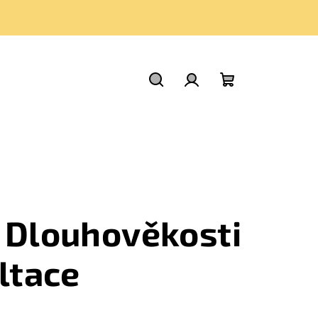
Hledat
Přihlášení
Nákupní
košík
 Dlouhověkosti
ltace