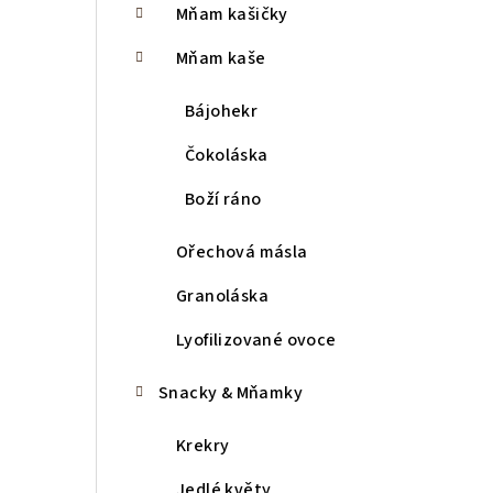
Mňam kašičky
r
a
Mňam kaše
n
Bájohekr
n
Čokoláska
í
Boží ráno
p
Ořechová másla
a
Granoláska
n
Lyofilizované ovoce
e
l
Snacky & Mňamky
Krekry
Jedlé květy