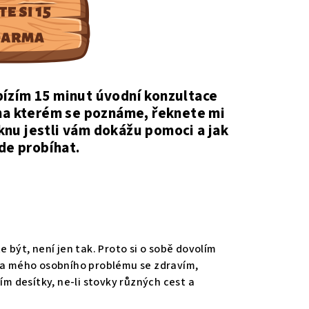
abízím 15 minut úvodní konzultace
na kterém se poznáme, řeknete mi
eknu jestli vám dokážu pomoci a jak
ude probíhat.
být, není jen tak. Proto si o sobě dovolím
dra mého osobního problému se zdravím,
m desítky, ne-li stovky různých cest a