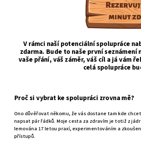
V rámci naší potenciální spolupráce n
zdarma. Bude to naše první seznámení 
vaše přání, váš záměr, váš cíl a já vám ř
celá spolupráce b
Proč si vybrat ke spolupráci zrovna mě?
Ono důvěřovat někomu, že vás dostane tam kde chcete 
napsat pár řádků. Moje cesta za zdravím je totiž z já
lemována 17 letou praxí, experimentováním a zkoušení
přístupů.