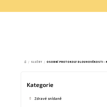
Přejít
na
obsah
/
SLUŽBY
/
OSOBNÍ PROTOKOLY DLOUHOVĚKOSTI -
DOMŮ
P
o
Kategorie
Přeskočit
kategorie
s
Zdravé snídaně
t