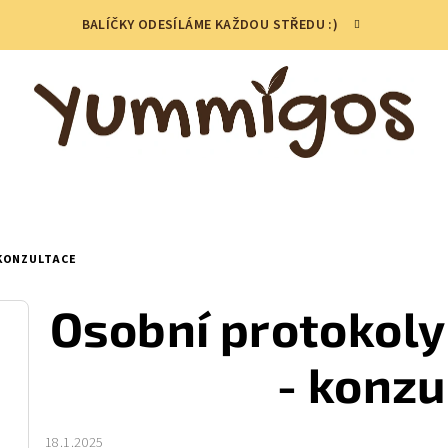
BALÍČKY ODESÍLÁME KAŽDOU STŘEDU :)
 KONZULTACE
Osobní protokoly
- konzu
18.1.2025