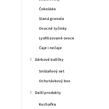
Čokoláda
Slaná granola
Ovocné tyčinky
Lyofilizované ovoce
Čaje i nečaje
Dárkové balíčky
Snídaňový set
Ochutávkový box
Další produkty
Kuchařka