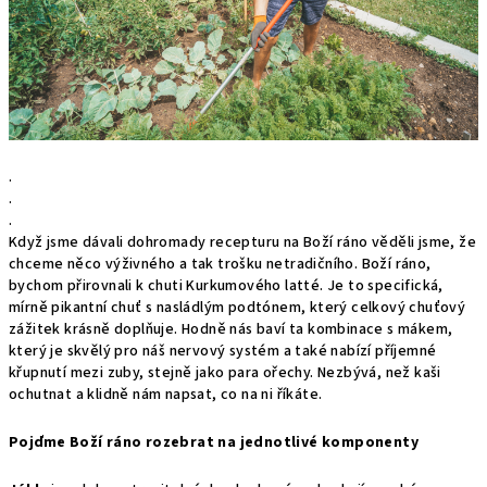
.
.
.
Když jsme dávali dohromady recepturu na Boží ráno věděli jsme, že
chceme něco výživného a tak trošku netradičního. Boží ráno,
bychom přirovnali k chuti Kurkumového latté. Je to specifická,
mírně pikantní chuť s nasládlým podtónem, který celkový chuťový
zážitek krásně doplňuje. Hodně nás baví ta kombinace s mákem,
který je skvělý pro náš nervový systém a také nabízí příjemné
křupnutí mezi zuby, stejně jako para ořechy. Nezbývá, než kaši
ochutnat a klidně nám napsat, co na ni říkáte.
Pojďme Boží ráno rozebrat na jednotlivé komponenty