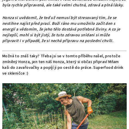
byla rychle připravená, ale také velmi chutná, zdravá a plná lásky.
Honza si uvědomil, že teď už nemusí být stresovaný tím, že se
nestihne najíst před prací. Boží ráno mu umožnilo začít den s
energií a vědomím, že jeho tělo dostává potřebné živiny. A co je
nejlepší, mohl si být jistý, že tuto zdravou snídani si může
připravit i v případě, že si nechá přípravu na poslední chvíli.
Možná to znáš taky? Třeba jsi se v tomto příběhu našel, protože
zmíněný Honza, jen ten náš Honza, který si občas připraví Mňam
kaši do zavařovačky a popíjí ji po cestě do práce. Superfood drink
ve skleničce :)