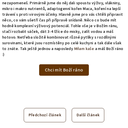
nezapomeneš. Primárně jsme do něj dali spoustu výživy, vlákniny,
mikro i makro nutrientů, adaptogenní kořen Maca, koření na lepší
trávení s proti virovými účinky. Hlavně jsme pro vás chtěli připravit
něco, co vám ušetří čas při přípravě snídaně. Něco co bude mít
hodně komplexní výživový potenciál. Tohle vše je v Božím ránu,
stačí rozbalit sáček, dát 3-4 lžíce do misky, zalít vodou a máš
hotovo. Netřeba složitě kombinovat různé pytlíky s rozdílnými
surovinami, které jsou rozmístěny po celé kuchyni a tak dále však
to znáte. Tak ještě jednou a naposledy
Mňam kaše
a máš Boží ráno
:)
Chci mít Boží ráno
Předchozí článek
Další článek