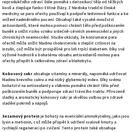
reprodukčního zdraví. Dále pomáhá s detoxikací těla od těžkých
kovů a zlepšuje funkci štítné žlázy. Z hlediska tradiční čínské
medicíny se para ořechy používají k podpoře ledvinové funkce a ke
snížení nadměrného pocení. Obsahují také vysoké množství
antioxidantů, které mohou pomoci chránit tělo před poškozením
buněk a snížit riziko vzniku srdečně-cévních onemocnění a jiných
chronických onemocnění. Studie ukázaly, že konzumace para
ořechů může snížit hladinu cholesterolu a zlepšit citlivost na
inzulin, což může být prospěšné pro lidi trpící diabetem. Díky své
výživné hodnotě a bohatému obsahu antioxidantů mohou para
ořechy přispět k celkovému zdraví a blahobytu.
Kokosový cukr
obsahuje vitamíny a minerály, napomáhá udržovat
hladinu krevního cukru a má nízký glykemický index. Díky svému
bohatství na antioxidanty a vlákninu pomáhá chránit tělo před
poškozením buněk a podporuje zdraví trávicího traktu. Přirozeně
sladký a aromatický kokosový cukr je skvělou volbou pro zdravé
sladění pokrmů a nápojů.
Sezamový protein
je bohatý na esenciální aminokyseliny, jako jsou
lysin a metionin, což může přispět k udržení svalové hmoty a
rychlejší regeneraci po cvičení. Tento protein také obsahuje