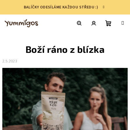
Přejít
BALÍČKY ODESÍLÁME KAŽDOU STŘEDU :)
na
obsah
Nákupní
Hledat
Přihlášení
Boží ráno z blízka
košík
2.5.2023