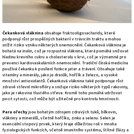
Čekanková vláknina
obsahuje fruktooligosacharidy, které
podporují růst prospěšných bakterií v trávicím traktu a mohou
snížit riziko vzniku některých onemocnění. Čekanková vláknina je
bohatá na inulin, což je rozpustná vláknina, která pomáhá snižovat
hladinu krevního cukru a cholesterolu v krvi, což je významné pro
prevenci kardiovaskulárních onemocnění. Tradiční čínská medicína
používá čekanku k posílení funkce jater a trávení. Obsahuje také
vitamíny a minerály, jako je draslík, hořčík a železo, a vysoké
množství antioxidantů. Čekanková vláknina také podporuje růst
zdravé střevní mikroflóry a snižuje riziko některých typů rakoviny,
jako je rakovina tlustého střeva. Kromě toho pomáhá udržovat
pocit sytosti, což může být užitečné pro kontrolu hmotnosti.
Para ořechy
jsou bohatým zdrojem zdravých tuků, bílkovin,
vlákniny a minerálů, včetně hořčíku, zinku a selenu. Selen je
esenciální stopový prvek, který hraje důležitou roli v mnoha
fyziologických funkcích, včetně imunitního systému, štítné žlázy a