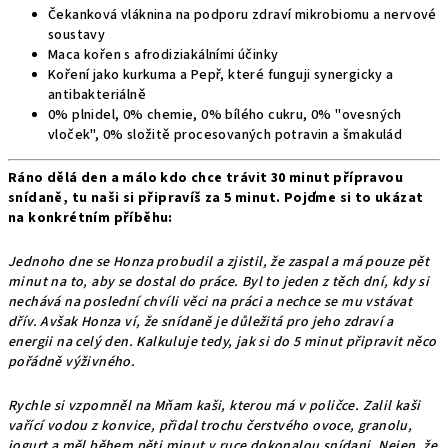
Čekanková vláknina na podporu zdraví mikrobiomu a nervové
soustavy
Maca kořen s afrodiziakálními účinky
Koření jako kurkuma a Pepř, které funguji synergicky a
antibakteriálně
0% plnidel, 0% chemie, 0% bílého cukru, 0% "ovesných
vloček", 0% složitě procesovaných potravin a šmakulád
Ráno dělá den a málo kdo chce trávit 30 minut přípravou
snídaně, tu naši si připravíš za 5 minut. Pojďme si to ukázat
na konkrétním příběhu:
Jednoho dne se Honza probudil a zjistil, že zaspal a má pouze pět
minut na to, aby se dostal do práce. Byl to jeden z těch dní, kdy si
nechává na poslední chvíli věci na práci a nechce se mu vstávat
dřív. Avšak Honza ví, že snídaně je důležitá pro jeho zdraví a
energii na celý den. Kalkuluje tedy, jak si do 5 minut připravit něco
pořádně výživného.
Rychle si vzpomněl na Mňam kaši, kterou má v poličce. Zalil kaši
vařící vodou z konvice, přidal trochu čerstvého ovoce, granolu,
jogurt a měl během pěti minut v ruce dokonalou snídani. Nejen, že