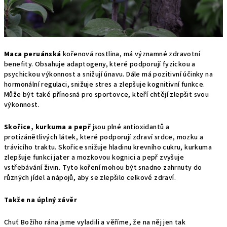
Maca
peruánská
kořenová rostlina, má významné zdravotní
benefity. Obsahuje adaptogeny, které podporují fyzickou a
psychickou výkonnost a snižují únavu. Dále má pozitivní účinky na
hormonální regulaci, snižuje stres a zlepšuje kognitivní funkce.
Může být také přínosná pro sportovce, kteří chtějí zlepšit svou
výkonnost.
Skořice, kurkuma a pepř
jsou plné antioxidantů a
protizánětlivých látek, které podporují zdraví srdce, mozku a
trávicího traktu. Skořice snižuje hladinu krevního cukru, kurkuma
zlepšuje funkci jater a mozkovou kognici a pepř zvyšuje
vstřebávání živin. Tyto koření mohou být snadno zahrnuty do
různých jídel a nápojů, aby se zlepšilo celkové zdraví.
Takže na úplný závěr
Chuť Božího rána jsme vyladili a věříme, že na něj jen tak