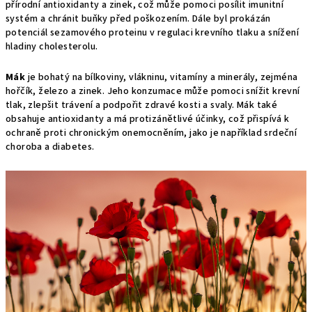
přírodní antioxidanty a zinek, což může pomoci posílit imunitní
systém a chránit buňky před poškozením. Dále byl prokázán
potenciál sezamového proteinu v regulaci krevního tlaku a snížení
hladiny cholesterolu.
Mák
je bohatý na bílkoviny, vlákninu, vitamíny a minerály, zejména
hořčík, železo a zinek. Jeho konzumace může pomoci snížit krevní
tlak, zlepšit trávení a podpořit zdravé kosti a svaly. Mák také
obsahuje antioxidanty a má protizánětlivé účinky, což přispívá k
ochraně proti chronickým onemocněním, jako je například srdeční
choroba a diabetes.