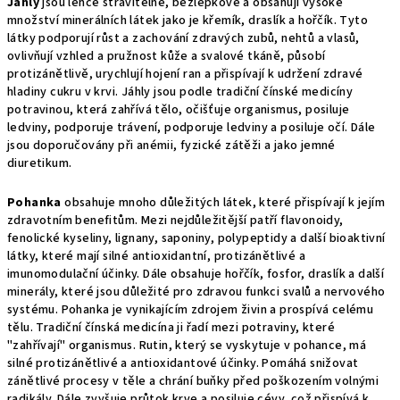
Jáhly
jsou lehce stravitelné, bezlepkové a obsahují vysoké
množství minerálních látek jako je křemík, draslík a hořčík. Tyto
látky podporují růst a zachování zdravých zubů, nehtů a vlasů,
ovlivňují vzhled a pružnost kůže a svalové tkáně, působí
protizánětlivě, urychlují hojení ran a přispívají k udržení zdravé
hladiny cukru v krvi. Jáhly jsou podle tradiční čínské medicíny
potravinou, která zahřívá tělo, očišťuje organismus, posiluje
ledviny, podporuje trávení, podporuje ledviny a posiluje očí. Dále
jsou doporučovány při anémii, fyzické zátěži a jako jemné
diuretikum.
Pohanka
obsahuje mnoho důležitých látek, které přispívají k jejím
zdravotním benefitům. Mezi nejdůležitější patří flavonoidy,
fenolické kyseliny, lignany, saponiny, polypeptidy a další bioaktivní
látky, které mají silné antioxidantní, protizánětlivé a
imunomodulační účinky. Dále obsahuje hořčík, fosfor, draslík a další
minerály, které jsou důležité pro zdravou funkci svalů a nervového
systému. Pohanka je vynikajícím zdrojem živin a prospívá celému
tělu. Tradiční čínská medicína ji řadí mezi potraviny, které
"zahřívají" organismus. Rutin, který se vyskytuje v pohance, má
silné protizánětlivé a antioxidantové účinky. Pomáhá snižovat
zánětlivé procesy v těle a chrání buňky před poškozením volnými
radikály. Dále zvyšuje průtok krve a posiluje cévy, což přispívá k